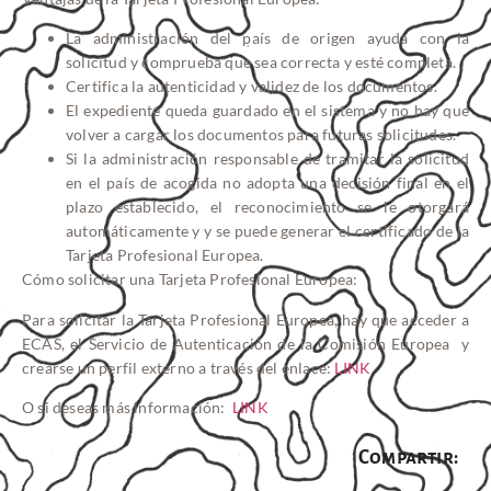
La administración del país de origen ayuda con la
solicitud y comprueba que sea correcta y esté completa.
Certifica la autenticidad y validez de los documentos.
El expediente queda guardado en el sistema y no hay que
volver a cargar los documentos para futuras solicitudes.
Si la administración responsable de tramitar la solicitud
en el país de acogida no adopta una decisión final en el
plazo establecido, el reconocimiento se le otorgará
automáticamente y y se puede generar el certificado de la
Tarjeta Profesional Europea.
Cómo solicitar una Tarjeta Profesional Europea:
Para solicitar la Tarjeta Profesional Europea, hay que acceder a
ECAS, el Servicio de Autenticación de la Comisión Europea y
crearse un perfil externo a través del enlace:
LINK
O si deseas más información:
LINK
Compartir: