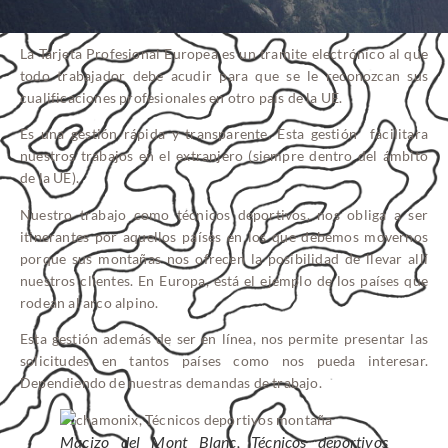
La Tarjeta Profesional Europea es un tramite electrónico al que
todo trabajador debe acudir para que se le reconozcan sus
cualificaciones profesionales en otro país de la UE.
Es una gestión rápida y transparente. Esta gestión facilitara
nuestros trabajos en el extranjero (siempre dentro del ámbito
de la UE).
Nuestro trabajo como técnicos deportivos, nos obliga a ser
itinerantes por aquellos países en los que debemos movernos
porque sus montañas nos ofrecen la posibilidad de llevar allí
nuestros clientes. En Europa, está el ejemplo de los países que
rodean al arco alpino.
Esta gestión además de ser en línea, nos permite presentar las
solicitudes en tantos países como nos pueda interesar.
Dependiendo de nuestras demandas de trabajo.
Macizo del Mont Blanc, Técnicos deportivos