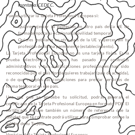
montaña. CEDEC.
Puedes utilizar la Tarjeta Profesional Europea si:
Quieres ejercer tu profesión en otro país de la UE de
forma temporal u ocasional (movilidad temporal)
Quieres instalarte en otro país de la UE y ejercer allí tu
profesión de forma permanente (establecimiento).
La Tarjeta Profesional Europea no es una tarjeta física. Es la
prueba electrónica de que has pasado los controles
administrativos y tus cualificaciones profesionales han sido
reconocidas por el país donde quieres trabajar (país de acogida),
o de que cumples las condiciones para prestar servicios de
forma temporal en ese país.
Una vez que se apruebe tu solicitud, podrás generar el
certificado de la Tarjeta Profesional Europea en formato PDF. El
certificado incluye también un número de referencia que la
entidad que te contrate podrá utilizar para comprobar online la
validez de tu Tarjeta.
Ventajas de la Tarjeta Profesional Europea: